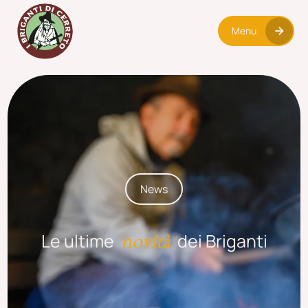
Menu
News
novità
Le ultime
dei Briganti