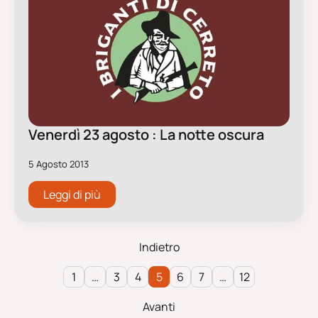
Venerdì 23 agosto : La notte oscura
5 Agosto 2013
Leggi di più
Indietro
1
…
3
4
5
6
7
…
12
Avanti