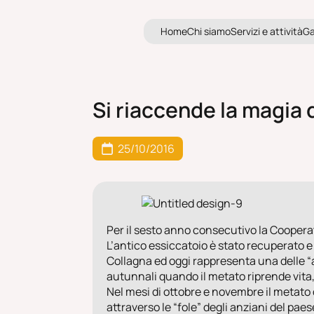
o
e
h
i
m
e
v
z
t
i
i
à
H
o
m
e
C
h
i
s
i
a
m
o
S
e
r
v
i
z
i
e
a
t
t
i
v
i
t
à
G
H
m
C
i
s
a
o
S
r
i
i
e
a
t
v
t
G
Si riaccende la magia 
25/10/2016
Per il sesto anno consecutivo la Cooperat
L’antico essiccatoio è stato recuperato 
Collagna ed oggi rappresenta una delle “a
autunnali quando il metato riprende vita
Nel mesi di ottobre e novembre il metato de
attraverso le “fole” degli anziani del paes