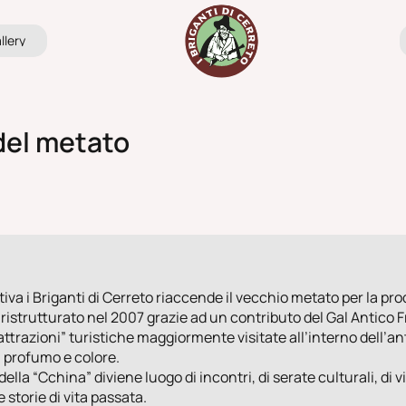
a
l
r
a
l
l
e
r
y
l
e
y
del metato
iva i Briganti di Cerreto riaccende il vecchio metato per la pro
e ristrutturato nel 2007 grazie ad un contributo del Gal Antic
ttrazioni” turistiche maggiormente visitate all’interno dell’an
, profumo e colore.
lla “Cchina” diviene luogo di incontri, di serate culturali, di v
e storie di vita passata.