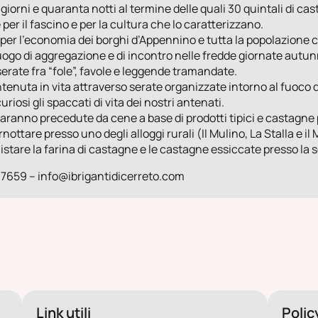
giorni e quaranta notti al termine delle quali 30 quintali di c
per il fascino e per la cultura che lo caratterizzano.
per l’economia dei borghi d’Appennino e tutta la popolazione c
go di aggregazione e di incontro nelle fredde giornate autunnal
erate fra “fole”, favole e leggende tramandate.
nuta in vita attraverso serate organizzate intorno al fuoco de
riosi gli spaccati di vita dei nostri antenati.
aranno precedute da cene a base di prodotti tipici e castagne pr
rnottare presso uno degli alloggi rurali (Il Mulino, La Stalla e i
stare la farina di castagne e le castagne essiccate presso la se
97659 – info@ibrigantidicerreto.com
Link utili
Polic