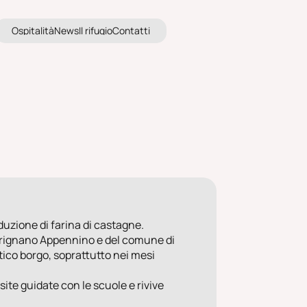
s
i
a
i
à
e
s
l
i
u
i
o
t
t
i
O
s
p
i
t
a
l
i
t
à
N
e
w
s
I
l
r
i
f
u
g
i
o
C
o
n
t
a
t
t
i
O
p
t
l
t
N
w
I
r
f
g
o
C
n
a
t
duzione di farina di castagne.
o Frignano Appennino e del comune di
tico borgo, soprattutto nei mesi
isite guidate con le scuole e rivive