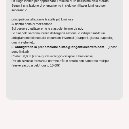
un luogo idoneo per apprezzare il fascino di un bellissimo cielo stellato.
Seguirà una lezione di orientamento in cielo con il laser
luminoso per
imparare le
principali costellazioni e le stelle più luminose.
Al rientro cena di mezzanotte
Sul percorso utilizzeremo le ciaspole, fornite da noi.
Le ciaspole saranno fornite dall’organizzazione, è indispensabile un
abbigliamento idoneo alle escursioni invernali (scarponi, giacca, cappello,
guanti e ghette)..
E’ obbligatoria la prenotazione a info@ibrigantidicerreto.
com
– (I posti
sono limitati)
Costo: 30,00€ (cena+guida+noleggio ciaspole e bastoncini)
Per chi si vuole fermare a dormire c’è un ostello con camerate multiple
(serve sacco a pelo) costo 10,00€