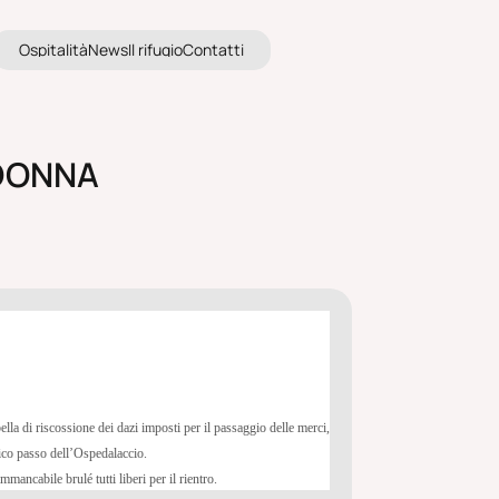
s
i
a
i
à
e
s
l
i
u
i
o
t
t
i
O
s
p
i
t
a
l
i
t
à
N
e
w
s
I
l
r
i
f
u
g
i
o
C
o
n
t
a
t
t
i
O
p
t
l
t
N
w
I
r
f
g
o
C
n
a
t
 DONNA
la di riscossione dei dazi imposti per il passaggio delle merci,
ntico passo dell’Ospedalaccio.
mancabile brulé tutti liberi per il rientro.