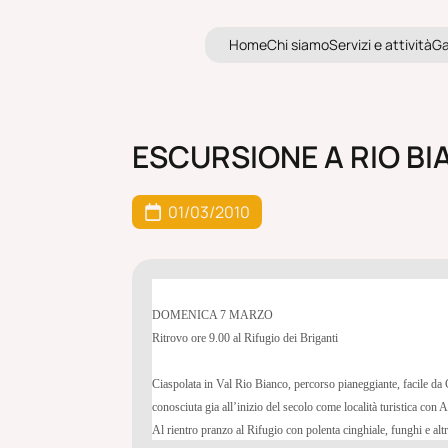
o
e
h
i
m
e
v
z
t
i
i
à
H
o
m
e
C
h
i
s
i
a
m
o
S
e
r
v
i
z
i
e
a
t
t
i
v
i
t
à
G
H
m
C
i
s
a
o
S
r
i
i
e
a
t
v
t
G
ESCURSIONE A RIO BI
01/03/2010
DOMENICA 7 MARZO
Ritrovo ore 9.00 al Rifugio dei Briganti
Ciaspolata in Val Rio Bianco, percorso pianeggiante, facile da 
conosciuta gia all’inizio del secolo come località turistica con 
Al rientro pranzo al Rifugio con polenta cinghiale, funghi e altri