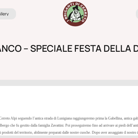
a
l
r
a
l
l
e
r
y
l
e
y
ANCO – SPECIALE FESTA DELLA
Cerreto Alpi seguendo l’antica strada di Lunigiana raggiungeremo prima la Gabellina, antica gabel
Albergo che fu gestito dalla famiglia Zavattini. Poi proseguiremo fino ad arrivare ai piedi dell’a
 prodotti del territorio, abilmente preparati dalle nostre cuoche. Dopo aver assaggiato il nostro im